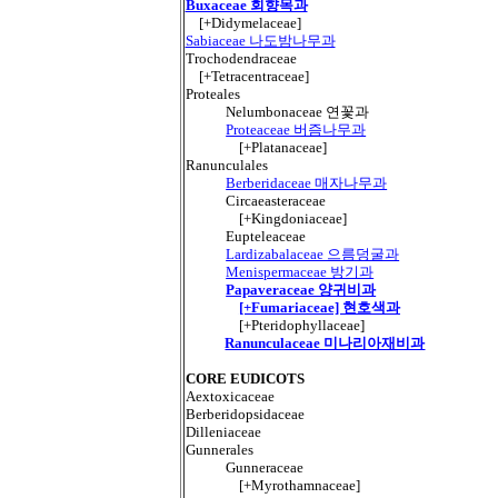
Buxaceae 회향목과
[+Didymelaceae]
Sabiaceae 나도밤나무과
Trochodendraceae
[+Tetracentraceae]
Proteales
Nelumbonaceae 연꽃과
Proteaceae 버즘나무과
[+Platanaceae]
Ranunculales
Berberidaceae 매자나무과
Circaeasteraceae
[+Kingdoniaceae]
Eupteleaceae
Lardizabalaceae 으름덩굴과
Menispermaceae 방기과
Papaveraceae 양귀비과
[+Fumariaceae] 현호색과
[+Pteridophyllaceae]
Ranunculaceae 미나리아재비과
CORE EUDICOTS
Aextoxicaceae
Berberidopsidaceae
Dilleniaceae
Gunnerales
Gunneraceae
[+Myrothamnaceae]