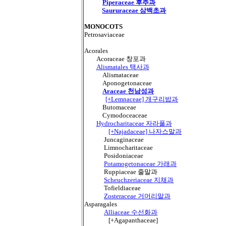
Piperaceae 후추과
Saururaceae 삼백초과
MONOCOTS
Petrosaviaceae
Acorales
Acoraceae 창포과
Alismatales 택사과
Alismataceae
Aponogetonaceae
Araceae 천남성과
[+Lemnaceae] 개구리밥과
Butomaceae
Cymodoceaceae
Hydrocharitaceae 자라풀과
[+Najadaceae] 나자스말과
Juncaginaceae
Limnocharitaceae
Posidoniaceae
Potamogetonaceae 가래과
Ruppiaceae 줄말과
Scheuchzeriaceae 지채과
Tofieldiaceae
Zosteraceae 거머리말과
Asparagales
Alliaceae 수선화과
[+Agapanthaceae]