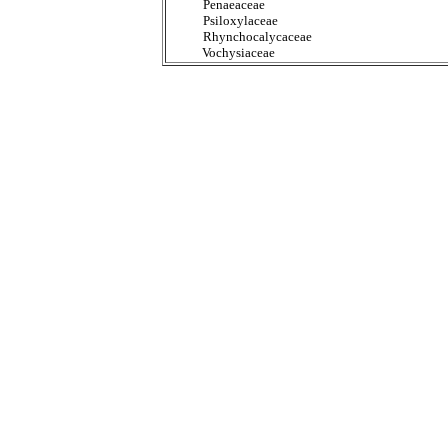
Penaeaceae
Psiloxylaceae
Rhynchocalycaceae
Vochysiaceae