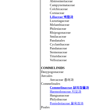
Alstroemeriaceae
Campynemataceae
Colchicaceae
Corsiaceae
Liliaceae 백합과
Luzuriagaceae
Melanthiaceae
Philesiaceae
Rhipogonaceae
Smilacaceae
Pandanales
Cyclanthaceae
Pandanaceae
Stemonaceae
Triuridaceae
Velloziaceae
COMMELINIDS
Dasypogonaceae
Arecales
Arecaceae 종려과
Commelinales
Commelinaceae 닭의장풀과
Haemodoraceae 지모과
Hanguanaceae
Philydraceae
Pontederiaceae 물옥잠과
Poales