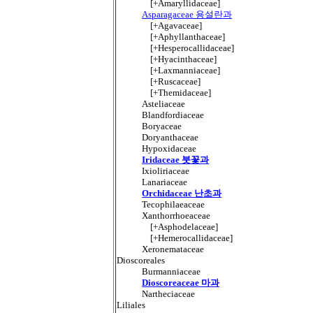
[+Amaryllidaceae]
Asparagaceae 용설란과
[+Agavaceae]
[+Aphyllanthaceae]
[+Hesperocallidaceae]
[+Hyacinthaceae]
[+Laxmanniaceae]
[+Ruscaceae]
[+Themidaceae]
Asteliaceae
Blandfordiaceae
Boryaceae
Doryanthaceae
Hypoxidaceae
Iridaceae 붓꽃과
Ixioliriaceae
Lanariaceae
Orchidaceae 난초과
Tecophilaeaceae
Xanthorrhoeaceae
[+Asphodelaceae]
[+Hemerocallidaceae]
Xeronemataceae
Dioscoreales
Burmanniaceae
Dioscoreaceae 마과
Nartheciaceae
Liliales