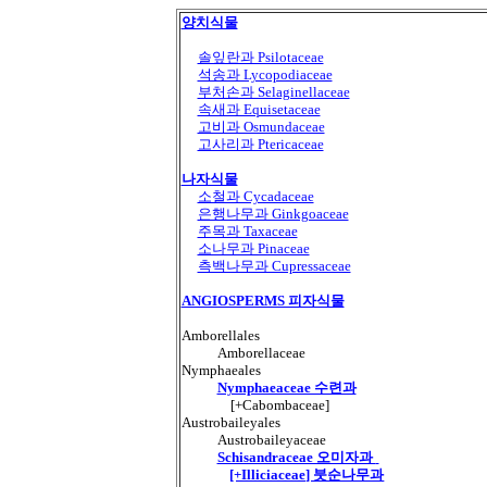
양치식물
솔잎란과 Psilotaceae
석송과 Lycopodiaceae
부처손과 Selaginellaceae
속새과 Equisetaceae
고비과 Osmundaceae
고사리과 Ptericaceae
나자식물
소철과 Cycadaceae
은행나무과 Ginkgoaceae
주목과 Taxaceae
소나무과 Pinaceae
측백나무과 Cupressaceae
ANGIOSPERMS 피자식물
Amborellales
Amborellaceae
Nymphaeales
Nymphaeaceae 수련과
[+Cabombaceae]
Austrobaileyales
Austrobaileyaceae
Schisandraceae 오미자과
[+Illiciaceae] 붓순나무과