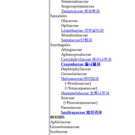
Simmondsiaceae
Stegnospermataceae
Tamaricaceae 위성류과
Santalales
Olacaceae
Opiliaceae
Loranthaceae 겨우살이과
Misodendraceae
Santalaceae단향과
Saxifragales
Altingiaceae
Aphanopetalaceae
Cercidiphyllaceae 계수나무과
Crassulaceae 돌나물과
Daphniphyllaceae
Grossulariaceae
Haloragaceae개미탑과
[+Penthoraceae]
[+Tetracarpaeaceae]
Hamamelidaceae 조록나무과
Iteaceae
[+Pterostemonaceae]
Paeoniaceae
Saxifragaceae 범의귀과
ROSIDS
Aphloiaceae
Geissolomataceae
Ixerbaceae