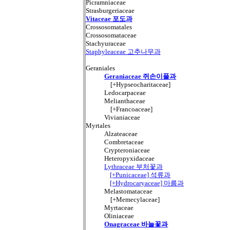
Picramniaceae
Strasburgeriaceae
Vitaceae 포도과
Crossosomatales
Crossosomataceae
Stachyuraceae
Staphyleaceae 고추나무과
Geraniales
Geraniaceae 쥐손이풀과
[+Hypseocharitaceae]
Ledocarpaceae
Melianthaceae
[+Francoaceae]
Vivianiaceae
Myrtales
Alzateaceae
Combretaceae
Crypteroniaceae
Heteropyxidaceae
Lythraceae 부처꽃과
[+Punicaceae] 석류과
[+Hydrocaryaceae] 마름과
Melastomataceae
[+Memecylaceae]
Myrtaceae
Oliniaceae
Onagraceae 바늘꽃과