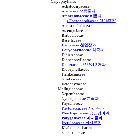
Caryophyllales
Achatocarpaceae
Aizoaceae 석류풀과
Amaranthaceae 비름과
[+Chenophodiaceae 명아주과]
Ancistrocladaceae
Asteropeiaceae
Barbeuiaceae
Basellaceae
Cactaceae 선인장과
Caryophyllaceae 석죽과
Didiereaceae
Dioncophyllaceae
Droseraceae 끈끈이귀개과
Drosophyllaceae
Frankeniaceae
Gisekiaceae
Halophytaceae
Molluginaceae
Nepenthaceae
Nyctaginaceae 분꽃과
Physenaceae
Phytolaccaceae 자리공과
Plumbaginaceae 갯질경이과
Polygonaceae 마디풀과
Portulacaceae 쇠비름과
Rhabdodendraceae
Sarcobataceae