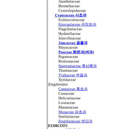
Anarthriaceae
Bromeliaceae
Centrolepidaceae
Cyperaceae 사초과
Ecdeiocoleaceae
Eriocaulaceae 곡정초과
Flagellariaceae
Hydatellaceae
Joinvilleaceae
Juncaceae 골풀과
Mayacaceae
Poaceae 화분과(벼과)
Rapateaceae
Restionaceae
Sparganiaceae 흑삼룡과
Thurniaceae
Typhaceae 부들과
Xyridaceae
Zingiberales
Cannaceae 홍초과
Costaceae
Heliconiaceae
Lowiaceae
Marantaceae
Musaceae 파초과
Strelitziaceae
Zingiberaceae 생강과
EUDICOTS