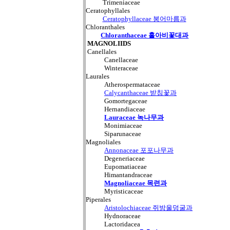
Trimeniaceae
Ceratophyllales
Ceratophyllaceae 붕어마름과
Chloranthales
Chloranthaceae 홀아비꽃대과
MAGNOLIIDS
Canellales
Canellaceae
Winteraceae
Laurales
Atherospermataceae
Calycanthaceae 받침꽃과
Gomortegaceae
Hernandiaceae
Lauraceae 녹나무과
Monimiaceae
Siparunaceae
Magnoliales
Annonaceae 포포나무과
Degeneriaceae
Eupomatiaceae
Himantandraceae
Magnoliaceae 목련과
Myristicaceae
Piperales
Aristolochiaceae 쥐방울덩굴과
Hydnoraceae
Lactoridacea