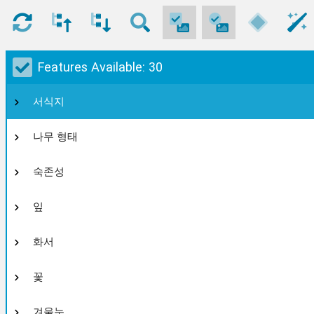
Features Available: 30
서식지
나무 형태
숙존성
잎
화서
꽃
겨울눈