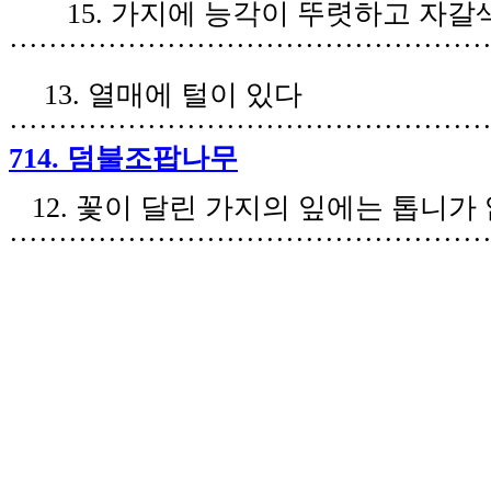
15.
가지에 능각이 뚜렷하고 자갈
·
···
·······
·
·
···
··
···
·······
·
·
···
··
··
··
·
·
···
··
··
13.
열매에 털이 있다
·
···
·······
·
·
···
··
···
·······
·
·
···
··
···
·······
·
·
·
714.
덤불조팝나무
12.
꽃이 달린 가지의 잎에는 톱니가
·
···
·······
·
·
···
··
···
········
·
·
···
··
···
··
·
·
···
··