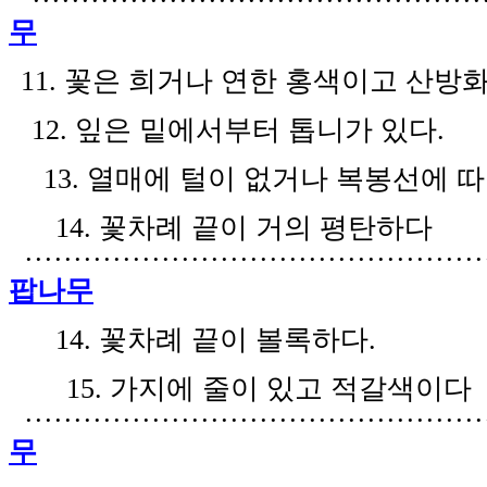
·
···
·······
·
·
···
··
···
·······
·
·
···
··
··
··
·
·
···
··
무
11.
꽃은 희거나 연한 홍색이고 산방
12.
잎은 밑에서부터 톱니가 있다
.
13.
열매에 털이 없거나 복봉선에 따
14.
꽃차례 끝이 거의 평탄하다
·
···
·······
·
·
···
··
···
·······
·
·
···
··
···
·······
·
·
팝나무
14.
꽃차례 끝이 볼록하다
.
15.
가지에 줄이 있고 적갈색이다
·
···
·······
·
·
···
··
···
·······
·
·
···
··
···
········
·
무