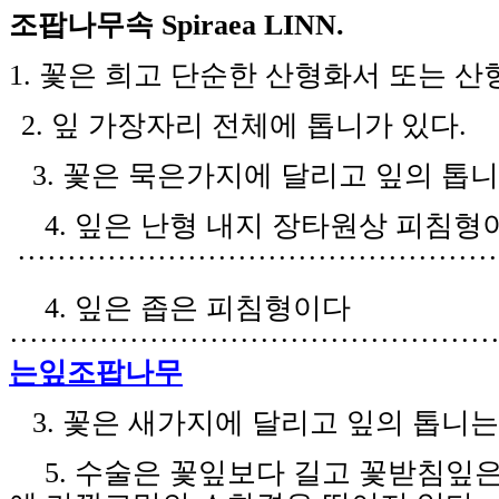
조팝나무속
Spiraea LINN.
1.
꽃은 희고 단순한 산형화서 또는 산
2.
잎 가장자리 전체에 톱니가 있다
.
3.
꽃은 묵은가지에 달리고 잎의 톱
4.
잎은 난형 내지 장타원상 피침형
·
···
·······
·
·
···
··
···
······
·
·
·
·
·
·
·
·
·
·
·
·
·
·
·
·
·
·
·
·
·
4.
잎은 좁은 피침형이다
·
···
·······
·
·
···
··
···
·······
·
·
···
··
···
·······
·
·
·
는잎조팝나무
3.
꽃은 새가지에 달리고 잎의 톱니
5.
수술은 꽃잎보다 길고 꽃받침잎은