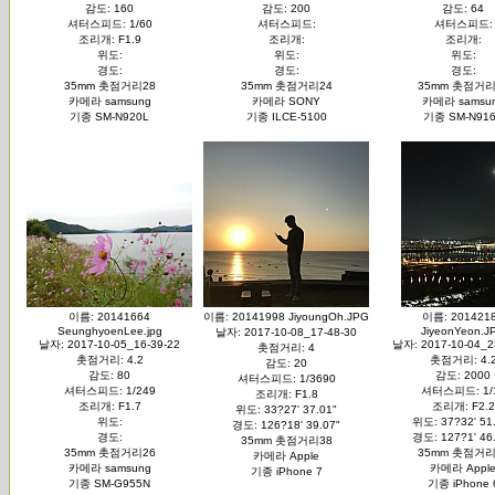
감도: 160
감도: 200
감도: 64
셔터스피드: 1/60
셔터스피드:
셔터스피드:
조리개: F1.9
조리개:
조리개:
위도:
위도:
위도:
경도:
경도:
경도:
35mm 촛점거리28
35mm 촛점거리24
35mm 촛점거리
카메라 samsung
카메라 SONY
카메라 samsu
기종 SM-N920L
기종 ILCE-5100
기종 SM-N91
이름: 20141664
이름: 20141998 JiyoungOh.JPG
이름: 201421
SeunghyoenLee.jpg
JiyeonYeon.J
날자: 2017-10-08_17-48-30
날자: 2017-10-05_16-39-22
날자: 2017-10-04_2
촛점거리: 4
촛점거리: 4.2
촛점거리: 4.
감도: 20
감도: 80
감도: 2000
셔터스피드: 1/3690
셔터스피드: 1/249
셔터스피드: 1/
조리개: F1.8
조리개: F1.7
조리개: F2.2
위도: 33?27' 37.01"
위도:
위도: 37?32' 51
경도: 126?18' 39.07"
경도:
경도: 127?1' 46
35mm 촛점거리38
35mm 촛점거리26
35mm 촛점거리
카메라 Apple
카메라 samsung
카메라 Appl
기종 iPhone 7
기종 SM-G955N
기종 iPhone 