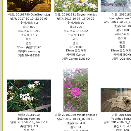
이름: 20161780 DainGeum.jpg
이름: 20161781 DoyeonKim.jpg
이름: 201618
HyanghwaLee.
날자: 2017-10-10_22-56-05
날자: 2017-10-07_16-00-22
날자: 2017-10-02_1
촛점거리: 4.2
촛점거리: 50
촛점거리: 16
감도: 800
감도: 200
감도: 100
셔터스피드: 1/10
셔터스피드: 1/332
셔터스피드:
조리개: F1.7
조리개: F4.6
조리개:
위도:
위도:
위도:
경도:
경도:
경도:
20171007
35mm 촛점거리26
35mm 촛점거리
35mm 촛점거리
카메라 samsung
카메라 Canon
카메라 SON
기종 SM-G930S
기종 Canon EOS 6D
기종 ILCE-50
이름: 20161910
이름: 20161989 MinjungKim.jpg
이름: 201620
SojeongYoon.jpg
YeonheeSon.j
날자: 2017-10-04_07-36-19
날자: 2017-10-10_14-50-14
날자: 2017-10-09_1
촛점거리: 4.3
촛점거리: 4.3
촛점거리: 4.
감도: 64
감도: 50
감도: 200