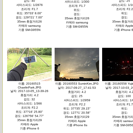
감도: 40
감도: 25
셔터스피드: 1/300
셔터스피드: 1/2876
셔터스피드: 1/1
조리개: F1.7
조리개: F1.7
조리개: F2.2
위도:
위도: 35?33' 8.00"
위도:
경도:
경도: 129?21' 7.00"
경도:
35mm 촛점거리26
35mm 촛점거리26
35mm 촛점거리
카메라 samsung
카메라 samsung
카메라 Appl
기종 SM-G955N
기종 SM-G955N
기종 iPhone 
이름: 20160515
이름: 20160553 SuminKim.JPG
이름: 20160558 Yuji
ChaelinPark.JPG
날자: 2017-09-27_17-41-53
날자: 2017-10-03_2
날자: 2017-10-05_13-39-26
촛점거리: 4.2
촛점거리: 4.
촛점거리: 4.2
감도: 25
감도: 100
감도: 32
셔터스피드: 1/2959
셔터스피드: 1/
셔터스피드: 1/366
조리개: F2.2
조리개: F1.7
조리개: F2.2
위도: 37?35' 29.15"
위도:
위도: 37?16' 25.80"
경도: 127?1' 20.58"
경도:
경도: 126?56' 54.77"
35mm 촛점거리29
35mm 촛점거리
35mm 촛점거리29
카메라 Apple
카메라 samsu
카메라 Apple
기종 iPhone 6s
기종 SM-G95
기종 iPhone 6