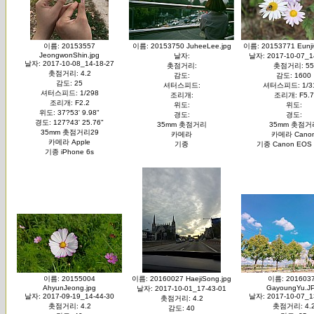
이름: 20153557
이름: 20153750 JuheeLee.jpg
이름: 20153771 Eunji
JeongwonShin.jpg
날자:
날자: 2017-10-07_1
날자: 2017-10-08_14-18-27
촛점거리:
촛점거리: 55
촛점거리: 4.2
감도:
감도: 1600
감도: 25
셔터스피드:
셔터스피드: 1/3
셔터스피드: 1/298
조리개:
조리개: F5.7
조리개: F2.2
위도:
위도:
위도: 37?53' 9.98"
경도:
경도:
경도: 127?43' 25.76"
35mm 촛점거리
35mm 촛점거
35mm 촛점거리29
카메라
카메라 Cano
카메라 Apple
기종
기종 Canon EOS 
기종 iPhone 6s
이름: 20155004
이름: 20160027 HaejiSong.jpg
이름: 201603
AhyunJeong.jpg
GayoungYu.J
날자: 2017-10-01_17-43-01
날자: 2017-09-19_14-44-30
날자: 2017-10-07_1
촛점거리: 4.2
촛점거리: 4.2
촛점거리: 4.
감도: 40