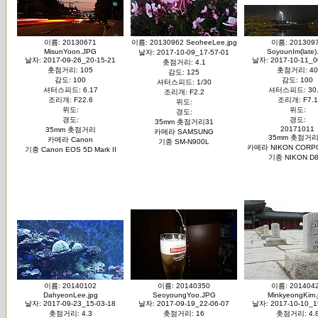
이름: 20130671
이름: 20130962 SeoheeLee.jpg
이름: 201309
MisunYoon.JPG
SoyounIm(late).
날자: 2017-10-09_17-57-01
날자: 2017-09-26_20-15-21
날자: 2017-10-11_0
촛점거리: 4.1
촛점거리: 105
촛점거리: 40
감도: 125
감도: 100
감도: 100
셔터스피드: 1/30
셔터스피드: 6.17
셔터스피드: 30.
조리개: F2.2
조리개: F22.6
조리개: F7.1
위도:
위도:
위도:
경도:
경도:
경도:
35mm 촛점거리31
20171011
35mm 촛점거리
카메라 SAMSUNG
35mm 촛점거리
카메라 Canon
기종 SM-N900L
카메라 NIKON CORP
기종 Canon EOS 5D Mark II
기종 NIKON D8
이름: 20140102
이름: 20140350
이름: 201404
DahyeonLee.jpg
SeoyoungYoo.JPG
MinkyeongKim.
날자: 2017-09-23_15-03-18
날자: 2017-09-19_22-06-07
날자: 2017-10-10_1
촛점거리: 4.3
촛점거리: 16
촛점거리: 4.