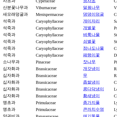
사초과
청사초
Cyperaceae
C
산분꽃나무과
덜꿩나무
Viburnaceae
V
새모래덩굴과
댕댕이덩굴
Menispermaceae
C
석죽과
개미자리
Caryophyllaceae
S
석죽과
개별꽃
Caryophyllaceae
P
석죽과
벼룩나물
Caryophyllaceae
S
석죽과
쇠별꽃
Caryophyllaceae
S
석죽과
점나도나물
Caryophyllaceae
C
석죽과
패랭이꽃
Caryophyllaceae
D
소나무과
잣나무
Pinaceae
P
십자화과
개갓냉이
Brassicaceae
R
십자화과
무
Brassicaceae
R
십자화과
좁쌀냉이
Brassicaceae
C
십자화과
콩다닥냉이
Brassicaceae
L
십자화과
황새냉이
Brassicaceae
C
앵초과
좀가지풀
Primulaceae
L
앵초과
큰까치수영
Primulaceae
L
양귀비과
애기똥풀
Papaveraceae
C