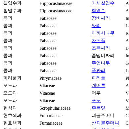
칠엽수과
가시칠엽수
Hippocastanaceae
A
칠엽수과
칠엽수
Hippocastanaceae
A
콩과
땅비싸리
Fabaceae
I
콩과
싸리
Fabaceae
L
콩과
아까시나무
Fabaceae
R
콩과
자귀풀
Fabaceae
A
콩과
조록싸리
Fabaceae
L
콩과
좀땅비싸리
Fabaceae
I
콩과
주엽나무
Fabaceae
G
콩과
풀싸리
Fabaceae
L
파리풀과
파리풀
Phrymaceae
P
포도과
개머루
Vitaceae
A
포도과
머루
Vitaceae
V
포도과
포도
Vitaceae
Vi
현삼과
주름잎
Scrophulariaceae
M
현호색과
괴불주머니
Fumariaceae
C
현호색과
산괴불주머니
Fumariaceae
C