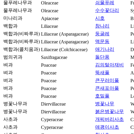
물푸레나무과
쇠물푸레
Oleaceae
F
물푸레나무과
수수꽃다리
Oleaceae
S
미나리과
시호
Apiaceae
B
백합과
참나리
Liliaceae
L
백합과(비짜루과)
둥굴레
Liliaceae (Asparagaceae)
P
백합과(비짜루과)
맥문동
Liliaceae (Asparagaceae)
L
백합과(콜치움과)
애기나리
Liliaceae (Colchicaceae)
D
범의귀과
돌단풍
Saxifragaceae
M
벼과
김의털아재비
Poaceae
F
벼과
뚝새풀
Poaceae
A
벼과
큰꾸러미풀
Poaceae
P
벼과
큰새포아풀
Poaceae
Po
벼과
호밀풀
Poaceae
L
병꽃나무과
병꽃나무
Diervillaceae
W
병꽃나무과
붉은병꽃나무
Diervillaceae
W
사초과
개찌버리사초
Cyperaceae
C
사초과
애괭이사초
Cyperaceae
C