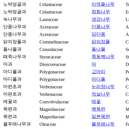
노박덩굴과
미역줄나무
Celastraceae
T
노박덩굴과
참회나무
Celastraceae
E
녹나무과
생강나무
Lauraceae
L
단풍나무과
단풍나무
Aceraceae
A
단풍나무과
당단풍
Aceraceae
A
닭의장풀과
닭의장풀
Commelinaceae
C
돌나물과
돌나물
Crassulaceae
S
때죽나무과
쪽동백나무
Styracaceae
S
마과
마
Dioscoreaceae
D
마디풀과
고마리
Polygonaceae
P
마디풀과
마디풀
Polygonaceae
P
마편초과
누리장나무
Verbenaceae
C
마편초과
작살나무
Verbenaceae
C
메꽃과
메꽃
Convolvulaceae
C
목련과
백목련
Magnoliaceae
M
목련과
일본목련
Magnoliaceae
M
물푸레나무과
물푸레나무
Oleaceae
F