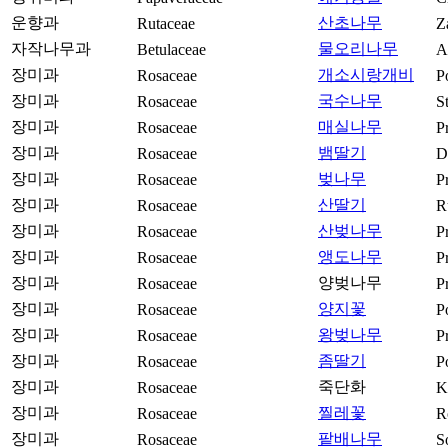
운향과
산초나무
Rutaceae
Z
자작나무과
물오리나무
Betulaceae
A
장미과
개소시랑개비
Rosaceae
P
장미과
국수나무
Rosaceae
S
장미과
매실나무
Rosaceae
P
장미과
뱀딸기
Rosaceae
D
장미과
벚나무
Rosaceae
P
장미과
산딸기
Rosaceae
R
장미과
산벚나무
Rosaceae
P
장미과
앵도나무
Rosaceae
P
장미과
양벚나무
Rosaceae
P
장미과
양지꽃
Rosaceae
P
장미과
왕벚나무
Rosaceae
P
장미과
좀딸기
Rosaceae
P
장미과
죽단화
Rosaceae
K
장미과
찔레꽃
Rosaceae
R
장미과
팥배나무
Rosaceae
S