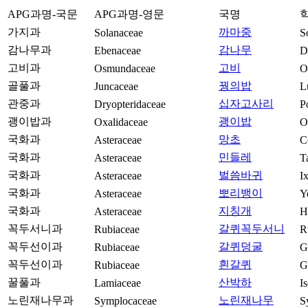
APG과명-국문
APG과명-영문
국명
가지과
까마중
Solanaceae
S
감나무과
감나무
Ebenaceae
D
고비과
고비
Osmundaceae
O
골풀과
꿩의밥
Juncaceae
L
관중과
십자고사리
Dryopteridaceae
P
괭이밥과
괭이밥
Oxalidaceae
O
국화과
망초
Asteraceae
C
국화과
민들레
Asteraceae
T
국화과
벌씀바귀
Asteraceae
I
국화과
뽀리뱅이
Asteraceae
Y
국화과
지칭개
Asteraceae
H
꼭두서니과
갈퀴꼭두서니
Rubiaceae
R
꼭두선이과
갈퀴덩굴
Rubiaceae
G
꼭두선이과
흰갈퀴
Rubiaceae
G
꿀풀과
산박하
Lamiaceae
I
노린재나무과
노린재나무
Symplocaceae
S